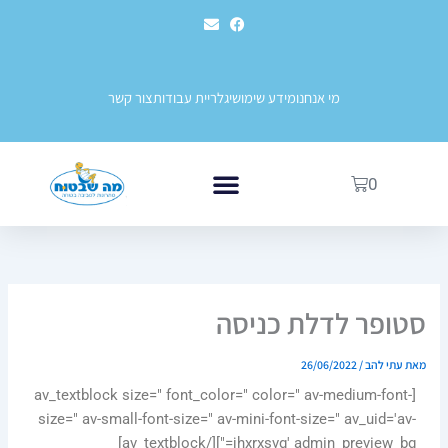
ילוג
לתוכן
E
F
תוכן
n
a
v
c
e
e
l
b
o
o
מי אנחנו
מידע שימושי
גלריית עבודות
צור קשר
p
o
e
k
עגלת
0
קניות
שערי בטיחות לילדים
בטיחות בגני ילדים ובתי ספר
סטופר לדלת כניסה
מאת
עתי להב
/
26/06/2022
[av_textblock size=" font_color=" color=" av-medium-font-
size=" av-small-font-size=" av-mini-font-size=" av_uid='av-
jhxrxsvg' admin_preview_bg="][/av_textblock]