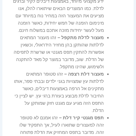
ידע מקצועי מיוחד, באמצעות דיבלים לקיר וברגים
לדלת. כמו המוצרים הבאים שיתוארו להלן, אנו
מציעים את המעצור הזה במחיר נוח במיוחד עם
מינימום הזמנה של חמש יחידות, כאשר הזמנה
מעל לעשר יחידות מזכה אתכם במשלוח חינם.
מעצור לדלת מתקפל –
זהו מעצור המתאים
לדלתות שהותקן בהן מחזיר הידראולי, וכשאין
אפשרות להתקין תפס מגנטי או שרשרת לתפיסה
של הדלת. שוב, מדובר במוצר קל מאד להתקנה
ולשימוש, שהינו מתקפל.
מעצור דלת רצפה –
זהו סטופר המתאים
לדלתות עץ שמצויות בגני ילדים ובבתי ספר, אותו
מתקינים אל הרפה באמצעות דיבלים, כאשר
החיבור לדלת מבוצע בעזרת ברגי עץ. יש לציין כי
התפס הזה מגיע עם מגנט חזק שמותקן על
הדלת.
תפס מגנטי קיר דלת –
זהו אמנם לא סטופר
זהה למעצורים שתוארו לעיל, אך התפקיד שלו
זהה. מדובר בתפס המחזיק את הדלת פתוחה