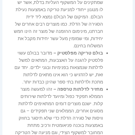
שמתקינים על המשקוף העליות בדלת, אשר יש
לו מנגנון ייחודי למניעת טריקה באמצעות נעילת
הבולם. המיקום של הבולם נמצא ליד ידית
הסגירה של הדלת. כמו מוצרים רבים אחרים של
חברתנו, מינימום ההזמנה של מוצר זה הינו חמש
יחידות, ומי שמזמין מעל עשר יחידות מקבל את
המשלוח בחינם.
בולם טריקה מפלסטיק –
מדובר בבולם עשוי
פלסטיק להגנה על האצבעות, המתאים למשל
לדלתות שנמצאות בפנימיות ובגני ילדים. יחד עם
זאת, יש להדגיש כי הוא אינו מתאים לדלתות
מתכת ולדלתות בתי ספר שהינן כבדות יותר.
מחזיר לדלתות טרספה –
זהו למעשה מוצר
הממלא תפקיד כפול ומיועד לדלתות שירותים
קלות. ישנם מוצרים דומים המתאימים לדלתות
מסוגים אחרים, הממלאים שני תפקידים – גם
וויסות של סגירה הדלת כדי שלא תיסגר בחוזק
באמצעות בוכנה פניאומטית ורכיב מתחת
המחובר למשקוף הצידי, וגם מניעה של הטריקה