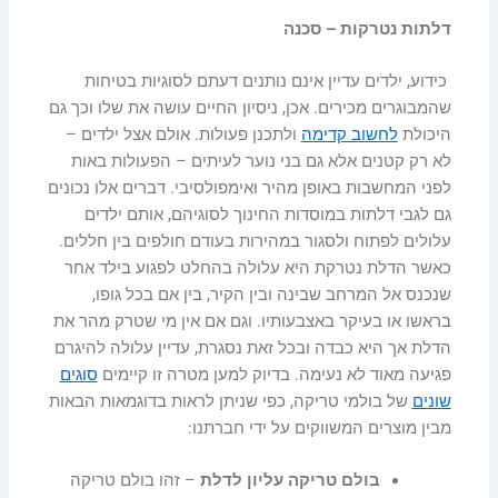
דלתות נטרקות – סכנה
כידוע, ילדים עדיין אינם נותנים דעתם לסוגיות בטיחות
שהמבוגרים מכירים. אכן, ניסיון החיים עושה את שלו וכך גם
היכולת
לחשוב קדימה
ולתכנן פעולות. אולם אצל ילדים –
לא רק קטנים אלא גם בני נוער לעיתים – הפעולות באות
לפני המחשבות באופן מהיר ואימפולסיבי. דברים אלו נכונים
גם לגבי דלתות במוסדות החינוך לסוגיהם, אותם ילדים
עלולים לפתוח ולסגור במהירות בעודם חולפים בין חללים.
כאשר הדלת נטרקת היא עלולה בהחלט לפגוע בילד אחר
שנכנס אל המרחב שבינה ובין הקיר, בין אם בכל גופו,
בראשו או בעיקר באצבעותיו. וגם אם אין מי שטרק מהר את
הדלת אך היא כבדה ובכל זאת נסגרת, עדיין עלולה להיגרם
פגיעה מאוד לא נעימה. בדיוק למען מטרה זו קיימים
סוגים
שונים
של בולמי טריקה, כפי שניתן לראות בדוגמאות הבאות
מבין מוצרים המשווקים על ידי חברתנו:
בולם טריקה עליון לדלת
– זהו בולם טריקה