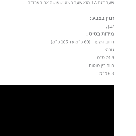
שער דגם LA הוא שער פשוט שעושה את העבודה…
זמין בצבע :
לבן ,
מידות בסיס :
רוחב השער : (60 ס"מ עד 106 ס"מ)
גובה:
74.9 ס"מ
רווח בין מוטות:
6.3 ס"מ