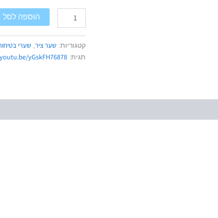
הוספה לסל
שער ציר
שערי בטיחות
קטגוריות:
,
/youtu.be/yGskFH76878
תגית: