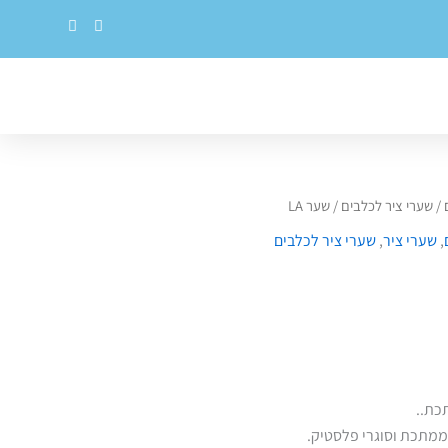
E
F
n
a
v
c
e
e
l
b
o
o
p
o
e
k
/
שערי ציר לכלבים
/ שער LA
,
שערי ציר
,
שערי ציר לכלבים
ממתכת וסוגרי פלסטיק.