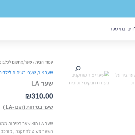
לדים ובתי ספר
כמות
עמוד הבית
/
שער/מחסום לכלבים
של
שער ציר
,
שערי בטיחות לילדים
שער
LA
שער LA
₪
310.00
שער בטיחות (דגם -LA )
שער LA הוא שער בטיחות ממתכת..
השער פשוט להתקנה , מורכב 