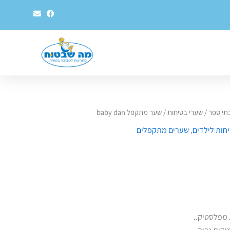
E
F
n
a
v
c
e
e
l
b
o
o
p
o
e
k
בתי ספר
/
שערי בטיחות
/ שער מתקפל baby dan
חות לילדים
,
שערים מתקפלים
מפלסטיק..