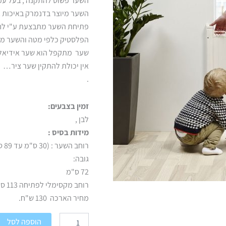
השער פשוט להתקנה , בעל עמי
השער מיוצר בדנמרק באיכות א
פתיחת השער מתבצעת ע"י לח
הפלסטיק כלפי מטה והשער מ
שער מתקפל הוא שער אידיאלי
אין יכולת להתקין שער ציר…
.
זמין בצבעים:
לבן ,
מידות בסיס :
רוחב השער : (30 ס"מ עד 89 ס"מ)
גובה:
72 ס"מ
רוחב מקסימלי לפתיחה 113 ס"מ (בתוספת הארכה של 24 ס"מ)
מחיר הארכה 130 ש"ח.
הוספה לסל