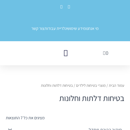
ילוג
לתוכן
E
F
תוכן
n
a
v
c
e
e
l
b
o
o
מי אנחנו
מידע שימושי
גלריית עבודות
צור קשר
p
o
e
k
עגלת
0
קניות
שערי בטיחות לילדים
בטיחות בגני ילדים ובתי ספר
עמוד הבית
/
מוצרי בטיחות לילדים
/ בטיחות דלתות וחלונות
בטיחות דלתות וחלונות
מציגים את כל ⁦7⁩ התוצאות