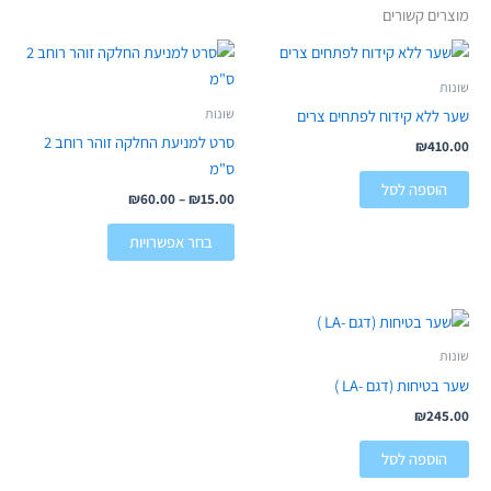
מוצרים קשורים
טווח
למוצר
מחירים:
זה
שונות
יש
עד
שונות
שער ללא קידוח לפתחים צרים
מספר
סרט למניעת החלקה זוהר רוחב 2
₪
410.00
סוגים.
ס"מ
ניתן
הוספה לסל
₪
60.00
–
₪
15.00
לבחור
את
בחר אפשרויות
האפשרויות
בעמוד
המוצר
שונות
שער בטיחות (דגם -LA )
₪
245.00
הוספה לסל