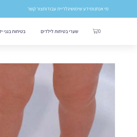
ילוג
לתוכן
מי אנחנו
מידע שימושי
גלריית עבודות
צור קשר
תוכן
עגלת
שערי בטיחות לילדים
בטיחות בגני י
0
קניות