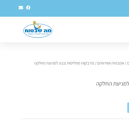
E
F
n
a
v
c
e
e
l
b
o
o
p
o
e
k
ם
/
אמבטיה ושירותים
/ מדבקות מחליפות צבע למניעת החלקה
למניעת החלקה