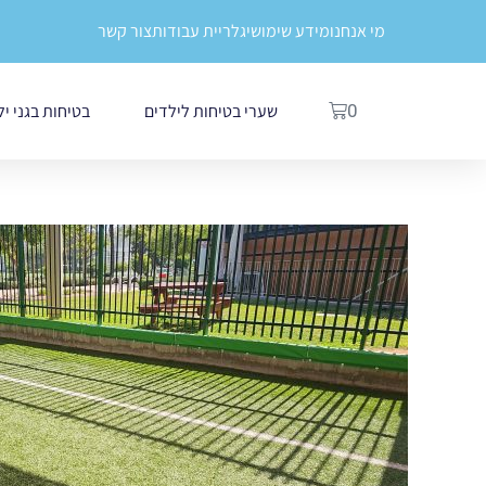
ילוג
לתוכן
מי אנחנו
מידע שימושי
גלריית עבודות
צור קשר
תוכן
עגלת
שערי בטיחות לילדים
בטיחות בגני י
0
קניות