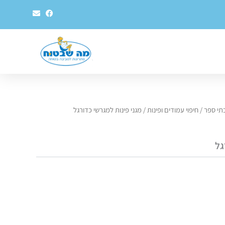
E
F
n
a
v
c
e
e
l
b
o
o
p
o
e
k
בתי ספר
/
חיפוי עמודים ופינות
/ מגני פינות למגרשי כדורגל
גל