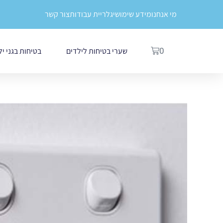
ילוג
לתוכן
מי אנחנו
מידע שימושי
גלריית עבודות
צור קשר
תוכן
עגלת
שערי בטיחות לילדים
בטיחות בגני י
0
קניות