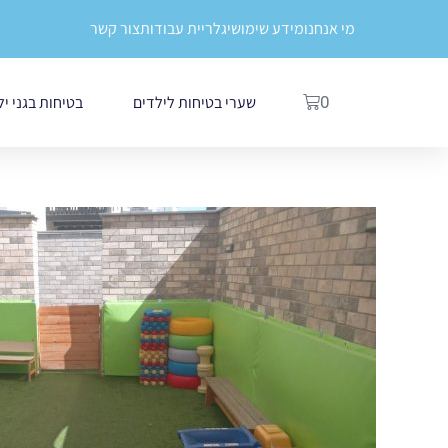
ילוג
לתוכן
מי אנחנו
מידע שימושי
גלריית עבודות
צור קשר
תוכן
עגלת
שערי בטיחות לילדים
בטיחות בגני י
0
קניות