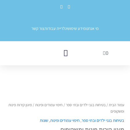
ילוג
לתוכן
E
F
תוכן
n
a
v
c
e
e
l
b
o
o
מי אנחנו
מידע שימושי
גלריית עבודות
צור קשר
p
o
e
k
עגלת
0
קניות
שערי בטיחות לילדים
בטיחות בגני ילדים ובתי ספר
עמוד הבית
/
בטיחות בגני ילדים ובתי ספר
/
חיפוי עמודים ופינות
/ מיגון קירות פינות
ומשקופים
בטיחות בגני ילדים ובתי ספר
,
חיפוי עמודים ופינות
,
שונות
מיגון קירות פינות ומשקופים