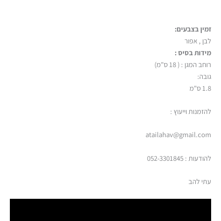
זמין בצבעים:
לבן , אפור
מידות בסיס :
רוחב המגן : ( 18 ס"מ)
גובה:
1.8 ס"מ
להזמנות וייעוץ :
atailahav@gmail.com
להודעות : 052-3301845
עתי להב