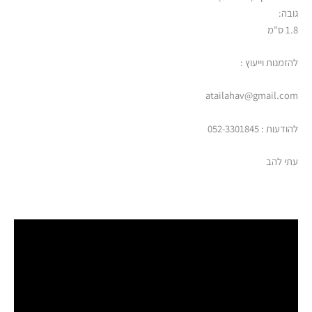
גובה:
1.8 ס"מ
להזמנות וייעוץ :
atailahav@gmail.com
להודעות : 052-3301845
עתי להב