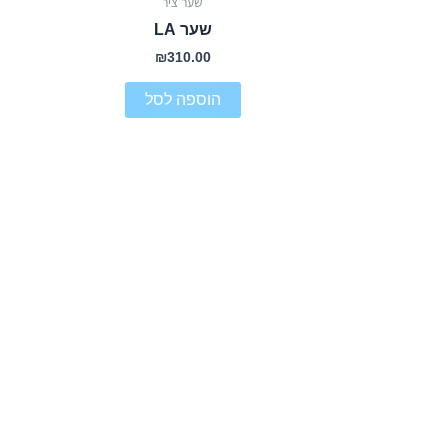
שער ציר
שער LA
₪
310.00
הוספה לסל