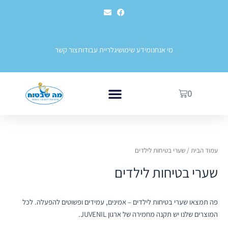
ילוג
לתוכן
E
F
תוכן
n
a
v
c
e
e
l
b
o
o
מי אנחנו
מידע שימושי
גלריית עבודות
צור קשר
p
o
e
k
עגלת
0
קניות
שערי בטיחות לילדים
בטיחות בגני ילדים ובתי ספר
עמוד הבית
/ שערי בטיחות לילדים
שערי בטיחות לילדים
פה תמצאו שערי בטיחות לילדים – אמינים, עמידים ופשוטים להפעלה. לכל
המוצרים שלנו יש תקנה מחמירה של ארגון JUVENIL.