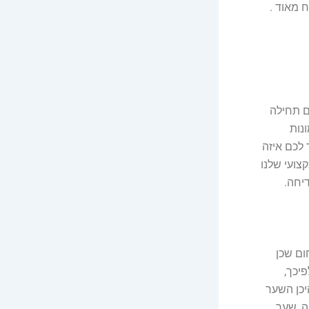
 מאוד .
ם תחילה
נות
 לכם איזה
צועי שלנו
יחה.
ום שכן
יכך,
יכן השער
ה, שער