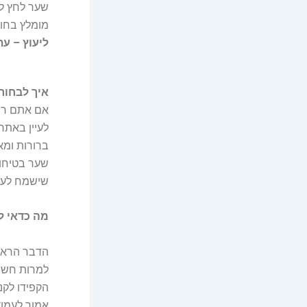
שער לחץ לל
מומלץ בחום
ליעוץ – עתי להב 
איך לבחור
אם אתם רוצ
לעיין באתר
ברורות ומאי
שער בטיחות
שישמח לעזו
מה כדאי ל
הדבר הראשו
למרות חשיב
הקפידו לקנ
אמור לעמוד