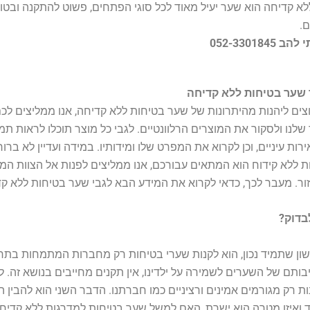
א קדיחה הוא שער יעיל מאוד לכל סוגי הפתחים, פשוט להתקנה ובטוח
.
052-3301845
 שער בטיחות ללא קדיחה
ים ליהנות מהיתרונות של שער בטיחות ללא קדיחה, אנו ממליצים לכ
 שלנו ולסקור את המוצרים הרלוונטיים. לגבי כל מוצר תוכלו לראות תמו
רות עיניים, וכן לקרוא את המפרט שלו ומידותיו. במידה ועדיין לא ברור
 ללא קידוח הוא המתאים עבורכם, אנו ממליצים לפנות אל הצוות המק
ר. מעבר לכך, כדאי לקרוא את המידע הבא לגבי שער בטיחות ללא קד
בדוק?
ן שתמיד נכון, הוא לקנות שערי בטיחות רק מחברות המתמחות בתח
ותם של השערים לשמירה על ילדינו, אין תקנים מחייבים בנושא זה. לפ
ות רק מגורמים אמינים ורציניים כמו חברתנו. הדבר השני הוא להבין ה
 ואיזו מטרה הוא ישרת, האם למשל שער בטיחות למדרגות ללא קדיח