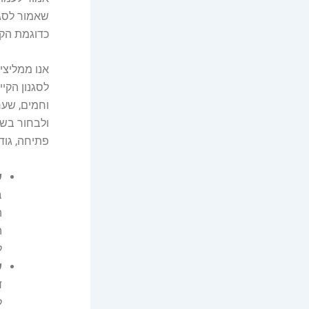
שאמור לסגו
כדוגמת הקמ
אנו ממליצי
לסגנון הקיי
וחמים, שער
ולבחור בשע
פתיחה, גודל
ש
ב
ה
ה
ל
ש
ל