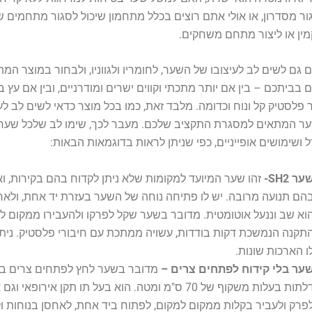
ר מסדרון, או אולי אתם רוצים בכלל מתחמון שיכול לסגור מתחמים ש
ין או ליצור מתחם משחקים.
ם גם לשים לב לעיצובו של השער, לחומריו ולגווניו, ולבחור במוצר המ
ם בביתכם – בין אם יותר מתכתי וקווים ישרים ומודרניים, ובין אם עץ ב
 פלסטיק קל ונוח וכדומה. מלבד זאת, כמו בכל מוצר כדאי לשים לב לעל
ר המתאים למסגרת התקציב שלכם. מעבר לכך, שימו לב שלכל שער 
 ושימושים אופייניים, כפי שניתן לראות בדוגמאות הבאות:
ער SH2-
זהו שער המיועד למקומות שלא ניתן לקדוח בהם בקירות, ו
הם תנועה מרובה. יש לו פתיחה נוחה של השער בעזרת יד אחת, ולא
וא שב וננעל אוטומטית. מדובר בשער שקל לפרקו ולהעבירו ממקום ל
תקנה הנמשכת דקות בודדות, עשויה ממתכת עם חיבורי פלסטיק. ניתן
ו הארכות שונות.
ער בלי קידוח לפתחים צרים –
מדובר בשער לחץ לפתחים צרים במ
דלתות בעלות משקוף של 70 ס"מ ומטה. הוא בעל תו תקן אירופאי ו
פרק ולעביר בקלות ממקום למקום, לפתוח ביד אחת, לאחסן בנוחות ול