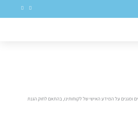
E
F
n
a
v
c
e
e
l
b
o
o
p
o
e
k
ים ומגנים על המידע האישי של לקוחותינו, בהתאם לחוק הגנת