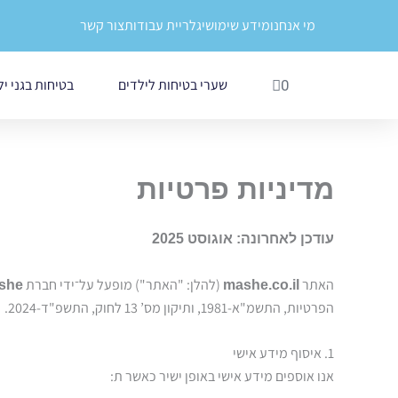
ילוג
לתוכן
מי אנחנו
מידע שימושי
גלריית עבודות
צור קשר
תוכן
עגלת
שערי בטיחות לילדים
בטיחות בגני י
0
קניות
מדיניות פרטיות
עודכן לאחרונה: אוגוסט 2025
האתר
(להלן: "האתר") מופעל על־ידי חברת
she
mashe.co.il
הפרטיות, התשמ"א-1981, ותיקון מס’ 13 לחוק, התשפ"ד-2024.
1. איסוף מידע אישי
אנו אוספים מידע אישי באופן ישיר כאשר ת: