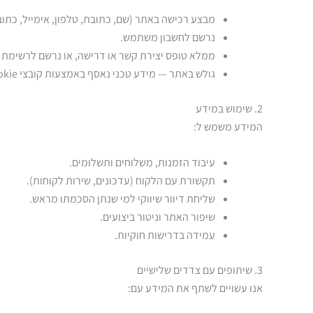
מבצע רכישה באתר (שם, כתובת, טלפון, אימייל, כתו
נרשם לחשבון משתמש.
ממלא טופס יצירת קשר או דרישה, או נרשם לרשימת 
גולש באתר — מידע טכני נאסף באמצעות קובצי Cookie וכלי אנליטיקה (כגון Google Analytics): כתובת IP, דפדפן, עמודים נצפים ועוד.
2. שימוש במידע
המידע משמש ל:
עיבוד הזמנות, משלוחים ותשלומים.
תקשורת עם הלקוח (עדכונים, שירות לקוחות).
שליחת דיוור שיווקי למי שנתן הסכמתו מראש.
שיפור האתר וניטור ביצועים.
עמידה בדרישות חוקיות.
3. שיתופים עם צדדים שלישיים
אנו עשויים לשתף את המידע עם: