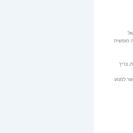
של
של הילד/התינוק לכן יש למנוע מילדים עד גיל 3 גישה חופשית
, צריך
שר למנוע