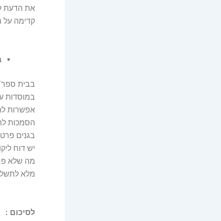
את הדעת לא
קדימה על 
ב
בבית ספר/ג
במוסדות עי
אפשרות להת
הסמכות לתת
בגנים פרטי
יש דוח ליקו
מה שלא פחו
מלא לתשלום
לסיכום :